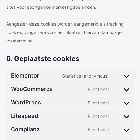
sites voor soortgelijke marketingdoeleinden.
Aangezien deze cookies worden aangemerkt als tracking
cookies, vragen we voor het plaatsen hiervan dan ook je
toestemming.
6. Geplaatste cookies
Elementor
Statistics (anonymous)
Consent
to
WooCommerce
Functional
Consent
service
to
WordPress
Functional
elementor
Consent
service
to
Litespeed
Functional
woocomme
Consent
service
to
Complianz
Functional
wordpress
Consent
service