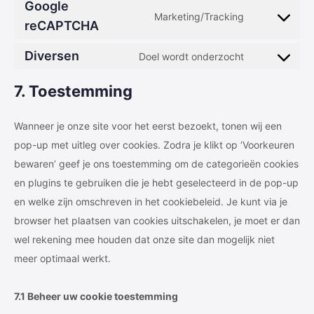
to
Google
litespeed
Marketing/Tracking
service
Consent
reCAPTCHA
complianz
to
Diversen
Doel wordt onderzocht
service
Consent
google-
to
7. Toestemming
recaptcha
service
diversen
Wanneer je onze site voor het eerst bezoekt, tonen wij een
pop-up met uitleg over cookies. Zodra je klikt op ‘Voorkeuren
bewaren’ geef je ons toestemming om de categorieën cookies
en plugins te gebruiken die je hebt geselecteerd in de pop-up
en welke zijn omschreven in het cookiebeleid. Je kunt via je
browser het plaatsen van cookies uitschakelen, je moet er dan
wel rekening mee houden dat onze site dan mogelijk niet
meer optimaal werkt.
7.1 Beheer uw cookie toestemming