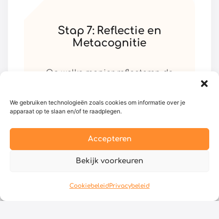
Stap 7: Reflectie en
Metacognitie
Op welke manier reflecteren de
kinderen op de essentiële
vraag, op de uitvoering van de
We gebruiken technologieën zoals cookies om informatie over je
taak (taken) en op de manier
apparaat op te slaan en/of te raadplegen.
waarop dit project hun denken
heeft beïnvloed of veranderd?
Accepteren
Bekijk voorkeuren
Cookiebeleid
Privacybeleid
Theorie & Praktijk