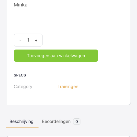
Minka
Ontwikkeldag
-
+
Wat
is
Toevoegen aan winkelwagen
kunst
en
SPECS
welke
rol
Category:
Trainingen
speelt
kunst
in
een
Beschrijving
Beoordelingen
0
cultuur?
quantity