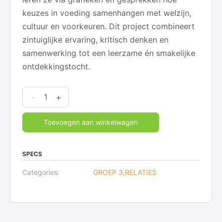
keuzes in voeding samenhangen met welzijn,
cultuur en voorkeuren. Dit project combineert
zintuiglijke ervaring, kritisch denken en
samenwerking tot een leerzame én smakelijke
ontdekkingstocht.
Relaties
-
+
-
3
Toevoegen aan winkelwagen
Gezonde
voeding
SPECS
quantity
Categories:
GROEP 3
,
RELATIES