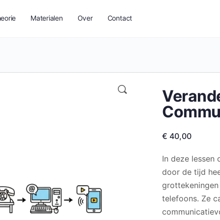
eorie
Materialen
Over
Contact
Verande
Commun
€
40,00
In deze lessen
door de tijd he
grottekeningen 
telefoons. Ze c
communicatievo