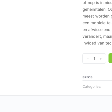
of nep is in ni
geheimtalen. O
meest worden g
een mobiele tel
en afwisselend.
verandert, maa
invloed van tec
Verandering
-
+
-
3
Communicatie
SPECS
quantity
Categories: