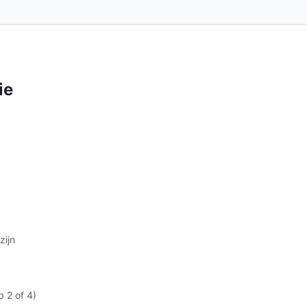
ie
zijn
p 2 of 4)