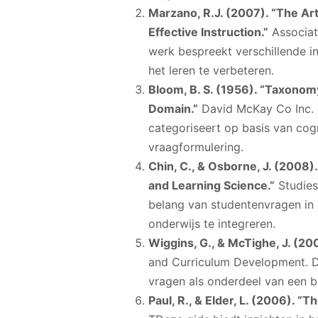
Marzano, R.J. (2007). “The A
Effective Instruction.”
Associat
werk bespreekt verschillende i
het leren te verbeteren.
Bloom, B. S. (1956). “Taxonom
Domain.”
David McKay Co Inc. 
categoriseert op basis van cogn
vraagformulering.
Chin, C., & Osborne, J. (2008)
and Learning Science.”
Studies 
belang van studentenvragen in 
onderwijs te integreren.
Wiggins, G., & McTighe, J. (20
and Curriculum Development. Di
vragen als onderdeel van een 
Paul, R., & Elder, L. (2006). “