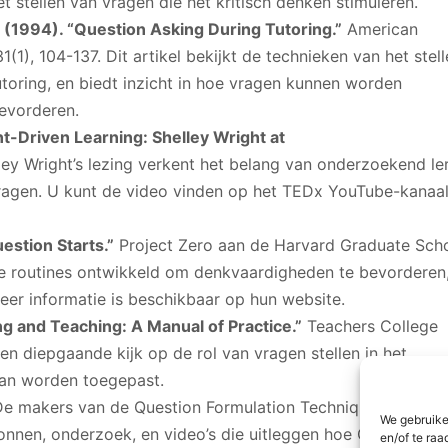
t stellen van vragen die het kritisch denken stimuleren.
K. (1994). “Question Asking During Tutoring.”
American
(1), 104-137. Dit artikel bekijkt de technieken van het stel
utoring, en biedt inzicht in hoe vragen kunnen worden
evorderen.
-Driven Learning: Shelley Wright at
ey Wright’s lezing verkent het belang van onderzoekend le
ragen. U kunt de video vinden op het TEDx YouTube-kanaa
estion Starts.”
Project Zero aan de Harvard Graduate Sch
de routines ontwikkeld om denkvaardigheden te bevorderen
er informatie is beschikbaar op hun website.
ing and Teaching: A Manual of Practice.”
Teachers College
en diepgaande kijk op de rol van vragen stellen in het
 kan worden toegepast.
e makers van de Question Formulation Technique (QFT)
We gebruike
nnen, onderzoek, en video’s die uitleggen hoe QFT in
en/of te raa