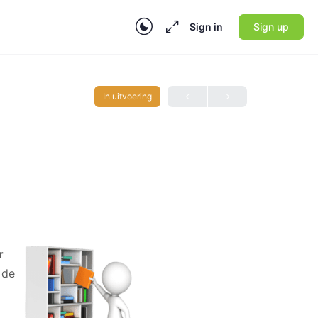
Sign in
Sign up
In uitvoering
r
 de