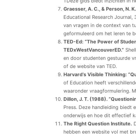
TDeze gids biedt inzichten in he
Graesser, A. C., & Person, N. 
Educational Research Journal, 31
van vragen in de context van t
geformuleerd om het leren te b
TED-Ed: “The Power of Student
TEDxWestVancouverED.”
Shell
en door studenten gestuurde v
of de website van TED.
Harvard’s Visible Thinking: “Qu
of Education heeft verschillen
waaronder vraagformulering. Me
Dillon, J. T. (1988). “Question
Press. Deze handleiding biedt e
onderwijs en hoe dit effectief
The Right Question Institute.
D
hebben een website vol met bro