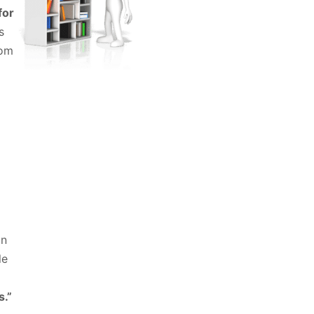
for
s
 om
on
le
s.”