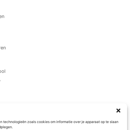
len
ren
l
ool
,
n technologieën zoals cookies om informatie over je apparaat op te slaan
dplegen.