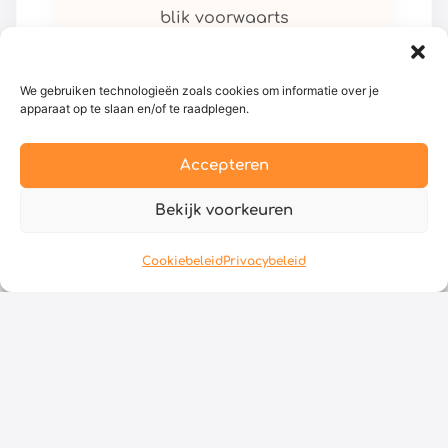
blik voorwaarts
We gebruiken technologieën zoals cookies om informatie over je
apparaat op te slaan en/of te raadplegen.
Accepteren
Bekijk voorkeuren
Cookiebeleid
Privacybeleid
Kritisch Denken
Datum: vrijdag 21 en zaterdag
22 mei 2027
Prijs: €595,-
Doelgroep: Primair Onderwijs –