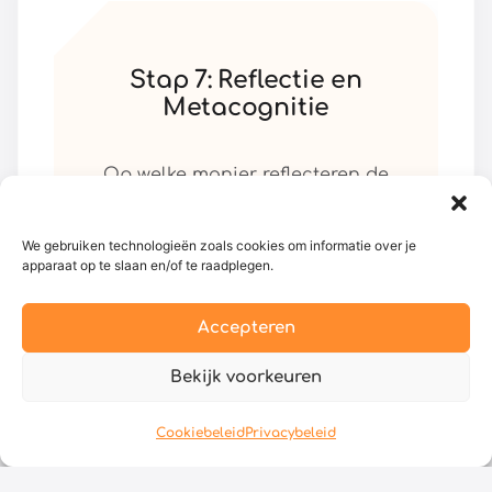
Stap 7: Reflectie en
Metacognitie
Op welke manier reflecteren de
kinderen op de essentiële
vraag, op de uitvoering van de
We gebruiken technologieën zoals cookies om informatie over je
taak (taken) en op de manier
apparaat op te slaan en/of te raadplegen.
waarop dit project hun denken
heeft beïnvloed of veranderd?
Accepteren
Bekijk voorkeuren
Cookiebeleid
Privacybeleid
Theorie & Praktijk