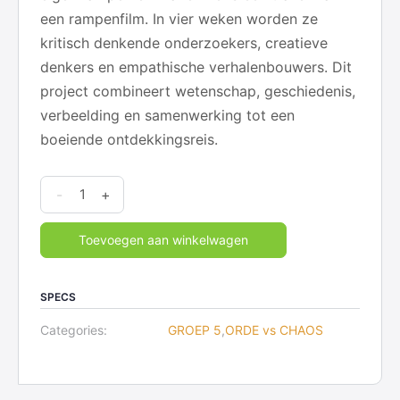
een rampenfilm. In vier weken worden ze
kritisch denkende onderzoekers, creatieve
denkers en empathische verhalenbouwers. Dit
project combineert wetenschap, geschiedenis,
verbeelding en samenwerking tot een
boeiende ontdekkingsreis.
Orde-
-
+
vs-
chaos
Toevoegen aan winkelwagen
5
Natuurrampen
SPECS
quantity
Categories:
GROEP 5
,
ORDE vs CHAOS