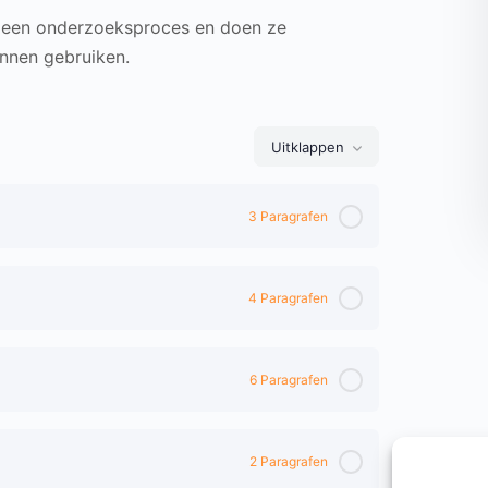
en een onderzoeksproces en doen ze
unnen gebruiken.
Uitklappen
3 Paragrafen
0% Complete
0/3 Steps
4 Paragrafen
0% Complete
0/4 Steps
6 Paragrafen
0% Complete
0/6 Steps
nnen?
2 Paragrafen