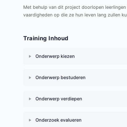
Met behulp van dit project doorlopen leerling
vaardigheden op die ze hun leven lang zullen k
Training Inhoud
Onderwerp kiezen
Hoofdstuk Content
Onderwerp bestuderen
Waar ben jij nieuwsgierig naar?
Hoofdstuk Content
Onderwerp verdiepen
Zijn alle onderwerpen geschikt?
Vragen Vragen Vragen
Hoofdstuk Content
Onderzoek evalueren
Wat te doen als je geen onderwerp kunt verzi
Verkennen van het onderwerp: de Mindmap