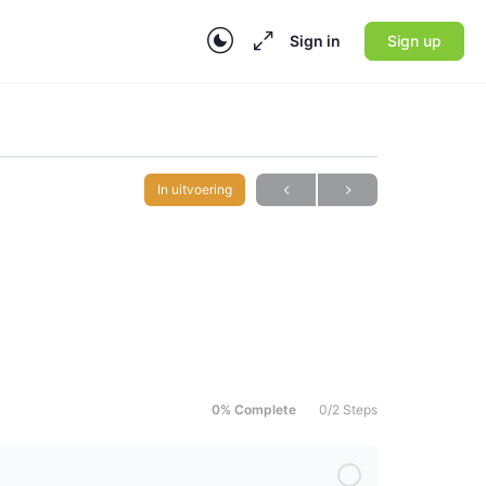
Sign in
Sign up
In uitvoering
0% Complete
0/2 Steps