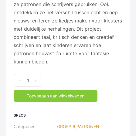
ze patronen die schrijvers gebruiken. Ook
ontdekken ze het verschil tussen echt en nep
nieuws, en leren ze liedjes maken voor kleuters
met duidelijke herhalingen. Dit project
combineert taal, kritisch denken en creatief
schrijven en laat kinderen ervaren hoe
patronen houvast én ruimte voor fantasie
kunnen bieden.
Patronen
-
+
-
6
Toevoegen aan winkelwagen
Verhalen
en
SPECS
Poëzie
quantity
Categories:
GROEP 6
,
PATRONEN