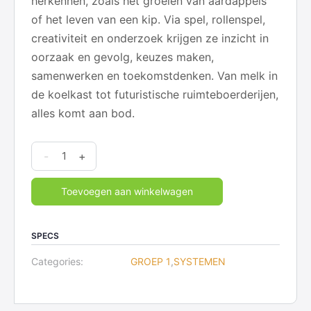
herkennen, zoals het groeien van aardappels
of het leven van een kip. Via spel, rollenspel,
creativiteit en onderzoek krijgen ze inzicht in
oorzaak en gevolg, keuzes maken,
samenwerken en toekomstdenken. Van melk in
de koelkast tot futuristische ruimteboerderijen,
alles komt aan bod.
Systemen
-
+
-
1
Toevoegen aan winkelwagen
De
Boerderij
SPECS
quantity
Categories:
GROEP 1
,
SYSTEMEN