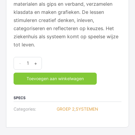
materialen als gips en verband, verzamelen
klasdata en maken grafieken. De lessen
stimuleren creatief denken, inleven,
categoriseren en reflecteren op keuzes. Het
ziekenhuis als systeem komt op speelse wijze
tot leven.
Systemen
-
+
-
2
Toevoegen aan winkelwagen
Het
Ziekenhuis
SPECS
quantity
Categories:
GROEP 2
,
SYSTEMEN