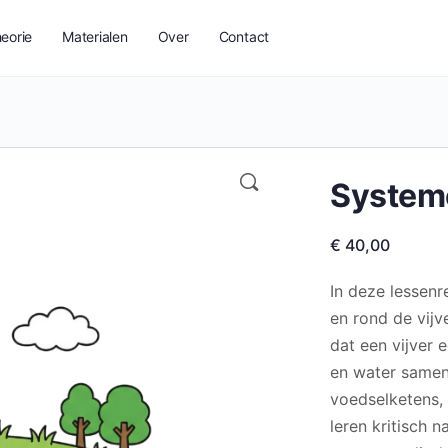
eorie
Materialen
Over
Contact
Systeme
€
40,00
In deze lessen
en rond de vijve
dat een vijver 
en water samen
voedselketens, 
leren kritisch 