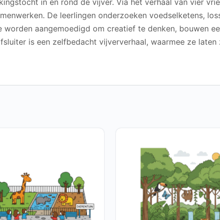
ngstocht in en rond de vijver. Via het verhaal van vier vrie
amenwerken. De leerlingen onderzoeken voedselketens, loss
 Ze worden aangemoedigd om creatief te denken, bouwen ee
sluiter is een zelfbedacht vijververhaal, waarmee ze late