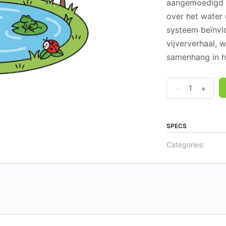
aangemoedigd o
over het water
systeem beïnvlo
vijververhaal, 
samenhang in h
Systemen
-
+
-
3
De
SPECS
Vijver
Categories:
quantity