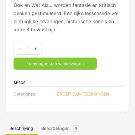
Ook en Wat Als… worden fantasie en kritisch
denken gestimuleerd. Een rijke lessenserie vol
zintuiglijke ervaringen, historische kennis en
moreel bewustzijn.
Ontdekkingen
-
+
-
3
Toevoegen aan winkelwagen
Chocolade
quantity
SPECS
Categories:
GROEP 3
,
ONTDEKKINGEN
Beschrijving
Beoordelingen
0