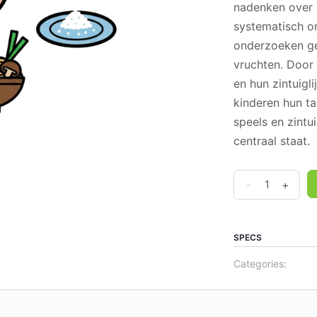
nadenken over 
systematisch o
onderzoeken ge
vruchten. Door
en hun zintuigl
kinderen hun taa
speels en zintu
centraal staat.
Ontdekkingen
-
+
-
2
Nieuwe
SPECS
smaken
Categories:
quantity