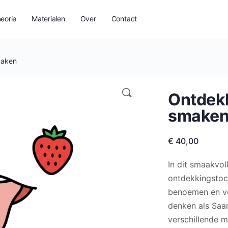
eorie
Materialen
Over
Contact
maken
Ontdekk
smake
€
40,00
In dit smaakvol
ontdekkingstoc
benoemen en ver
denken als Saar
verschillende m