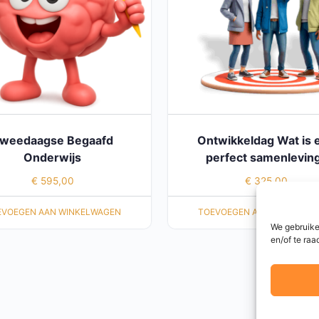
weedaagse Begaafd
Ontwikkeldag Wat is 
Onderwijs
perfect samenlevin
€
595,00
€
325,00
EVOEGEN AAN WINKELWAGEN
TOEVOEGEN AAN WINKELWA
We gebruike
en/of te raa