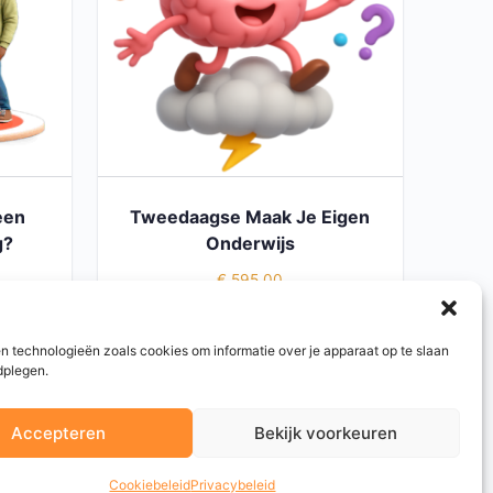
een
Tweedaagse Maak Je Eigen
g?
Onderwijs
€
595,00
GEN
TOEVOEGEN AAN WINKELWAGEN
n technologieën zoals cookies om informatie over je apparaat op te slaan
dplegen.
Accepteren
Bekijk voorkeuren
Cookiebeleid
Privacybeleid