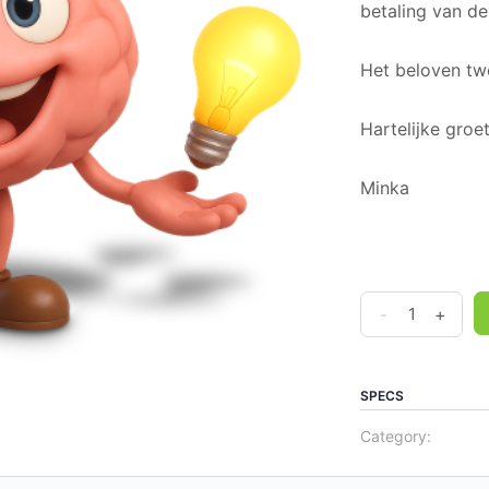
betaling van de 
Het beloven tw
Hartelijke groet
Minka
Tweedaagse
-
+
Creatief
Denken
quantity
SPECS
Category: